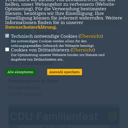
helfen, unser Webangebot zu verbessern (Website-
24
25
26
27
28
29
30
Optmierung). Für die Verwendung bestimmter
Dienste, benötigen wir Ihre Einwilligung. Ihre
31
Einwilligung können Sie jederzeit widerrufen. Weitere
Informationen finden Sie in unserer
Datenschutzerklärung
.
Samstag
Technisch notwendige Cookies (
Übersicht
)
22.08.2026 | 16:00 Uhr
Die notwendigen Cookies werden allein für den
ordnungsgemäßen Gebrauch der Webseite benötigt.
Cookies von Drittanbietern (
Übersicht
)
Zur Optimierung unserer Webseite binden wir Dienste und
Angebote von Drittanbietern ein.
CDU Familienfest
Alle akzeptieren
Auswahl speichern
Pumpengasse in Hope
Pumpengasse
31787 Hameln